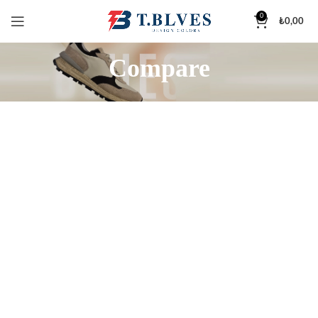
0
₺
0,00
Compare