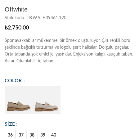
Offwhite
Stok kodu:
TB.W.SLF.39461.120
₺
2.750,00
Spor ayakkabılar mükemmel bir örnek oluşturuyor. Çift renkli boru
şeklinde bağcıklı tutturma ve logolu şerit halkalar. Dolgulu paçalar.
Orta tabanda şok emici jel yastıklar. Enjeksiyon kalıplı kauçuk taban.
Astar.
Çıkarılabilir iç taban.
COLOR
SIZE
36
37
38
39
40