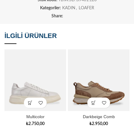
Stok kodu:
TB.W.SLF.39461.120
Kategoriler:
KADIN
,
LOAFER
Share:
İLGILI ÜRÜNLER
Multicolor
Darkbeige Comb
₺
2.750,00
₺
2.950,00