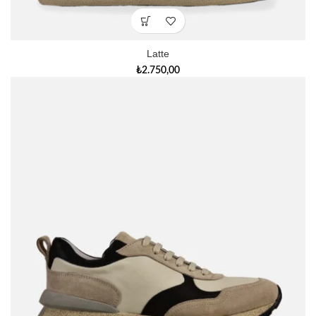
Latte
₺
2.750,00