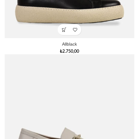
Allblack
₺
2.750,00