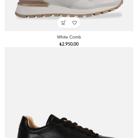
White Comb
₺
2.950,00