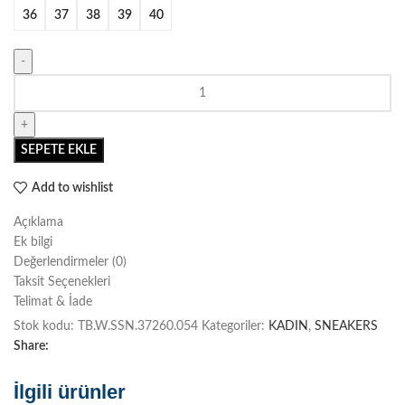
36
37
38
39
40
Darkbeige
Comb
adet
SEPETE EKLE
Add to wishlist
Açıklama
Ek bilgi
Değerlendirmeler (0)
Taksit Seçenekleri
Telimat & İade
Stok kodu:
TB.W.SSN.37260.054
Kategoriler:
KADIN
,
SNEAKERS
Share:
İlgili ürünler